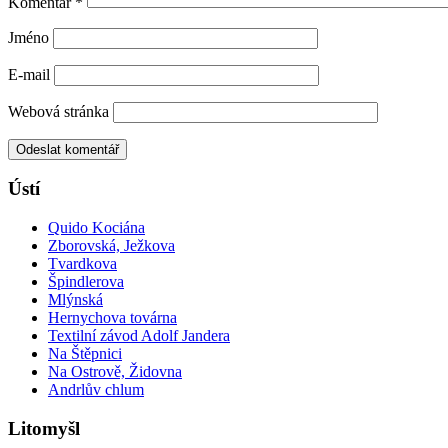
Komentář
*
Jméno
E-mail
Webová stránka
Ústí
Quido Kociána
Zborovská, Ježkova
Tvardkova
Špindlerova
Mlýnská
Hernychova továrna
Textilní závod Adolf Jandera
Na Štěpnici
Na Ostrově, Židovna
Andrlův chlum
Litomyšl