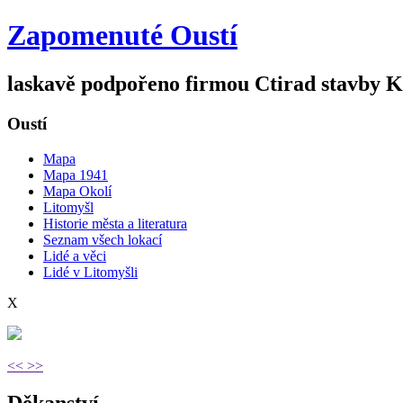
Zapomenuté Oustí
laskavě podpořeno firmou
Ctirad stavby 
Oustí
Mapa
Mapa 1941
Mapa Okolí
Litomyšl
Historie města a literatura
Seznam všech lokací
Lidé a věci
Lidé v Litomyšli
X
<<
>>