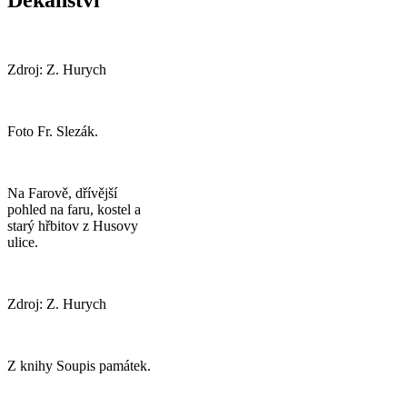
Děkanství
+
Zdroj: Z. Hurych
−
Foto Fr. Slezák.
Na Farově, dřívější
pohled na faru, kostel a
starý hřbitov z Husovy
ulice.
Zdroj: Z. Hurych
Z knihy Soupis památek.