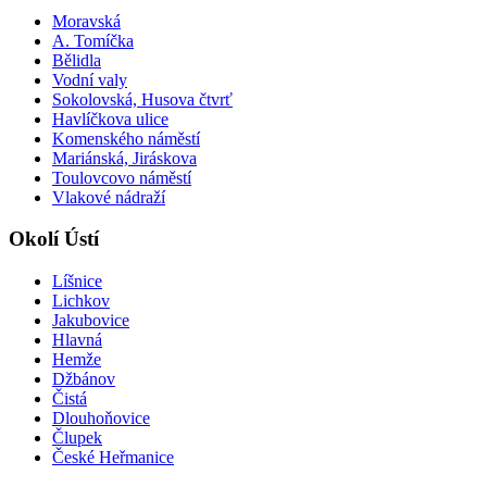
Moravská
A. Tomíčka
Bělidla
Vodní valy
Sokolovská, Husova čtvrť
Havlíčkova ulice
Komenského náměstí
Mariánská, Jiráskova
Toulovcovo náměstí
Vlakové nádraží
Okolí Ústí
Líšnice
Lichkov
Jakubovice
Hlavná
Hemže
Džbánov
Čistá
Dlouhoňovice
Člupek
České Heřmanice