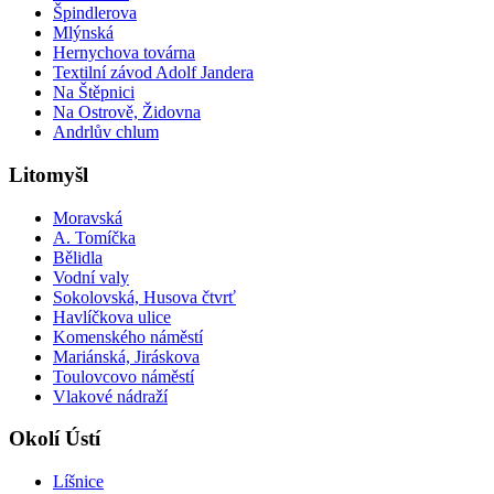
Špindlerova
Mlýnská
Hernychova továrna
Textilní závod Adolf Jandera
Na Štěpnici
Na Ostrově, Židovna
Andrlův chlum
Litomyšl
Moravská
A. Tomíčka
Bělidla
Vodní valy
Sokolovská, Husova čtvrť
Havlíčkova ulice
Komenského náměstí
Mariánská, Jiráskova
Toulovcovo náměstí
Vlakové nádraží
Okolí Ústí
Líšnice