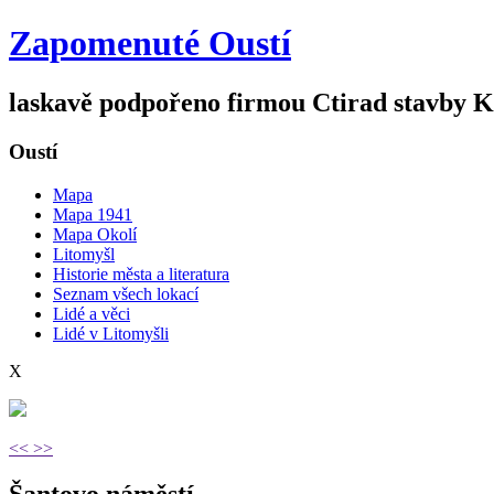
Zapomenuté Oustí
laskavě podpořeno firmou
Ctirad stavby 
Oustí
Mapa
Mapa 1941
Mapa Okolí
Litomyšl
Historie města a literatura
Seznam všech lokací
Lidé a věci
Lidé v Litomyšli
X
<<
>>