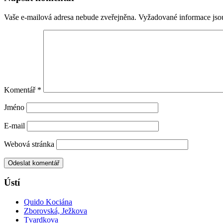
Vaše e-mailová adresa nebude zveřejněna.
Vyžadované informace js
Komentář
*
Jméno
E-mail
Webová stránka
Ústí
Quido Kociána
Zborovská, Ježkova
Tvardkova