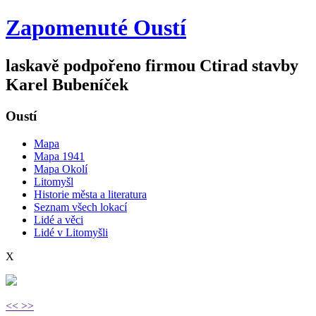
Zapomenuté Oustí
laskavě podpořeno firmou
Ctirad stavby
Karel Bubeníček
Oustí
Mapa
Mapa 1941
Mapa Okolí
Litomyšl
Historie města a literatura
Seznam všech lokací
Lidé a věci
Lidé v Litomyšli
X
<<
>>