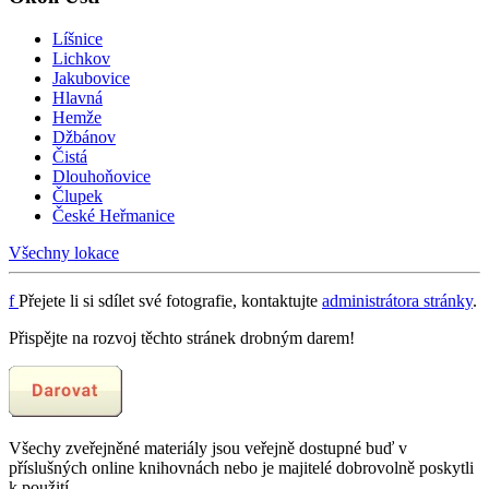
Líšnice
Lichkov
Jakubovice
Hlavná
Hemže
Džbánov
Čistá
Dlouhoňovice
Člupek
České Heřmanice
Všechny lokace
f
Přejete li si sdílet své fotografie, kontaktujte
administrátora stránky
.
Přispějte na rozvoj těchto stránek drobným darem!
Všechy zveřejněné materiály jsou veřejně dostupné buď v
příslušných online knihovnách nebo je majitelé dobrovolně poskytli
k použití.