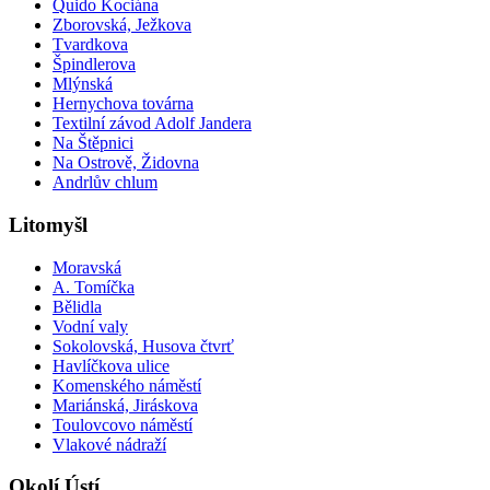
Quido Kociána
Zborovská, Ježkova
Tvardkova
Špindlerova
Mlýnská
Hernychova továrna
Textilní závod Adolf Jandera
Na Štěpnici
Na Ostrově, Židovna
Andrlův chlum
Litomyšl
Moravská
A. Tomíčka
Bělidla
Vodní valy
Sokolovská, Husova čtvrť
Havlíčkova ulice
Komenského náměstí
Mariánská, Jiráskova
Toulovcovo náměstí
Vlakové nádraží
Okolí Ústí